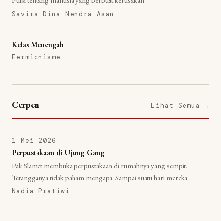
Puisi tentang manusia yang berbuat kerusakan
Savira Dina Nendra Asan
Kelas Menengah
Fermionisme
Cerpen
Lihat Semua →
1 Mei 2026
Perpustakaan di Ujung Gang
Pak Slamet membuka perpustakaan di rumahnya yang sempit.
Tetangganya tidak paham mengapa. Sampai suatu hari mereka
paham.
Nadia Pratiwi