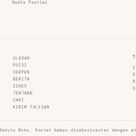
Nadia Pratiwi
T
ULASAN
PUISI
I
CERPEN
S
BERITA
R
ZINES
S
TENTANG
CARI
KIRIM TULISAN
Sekutu Buku. Konten bebas disebarluaskan dengan a