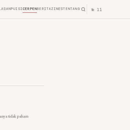
LASAN
PUISI
CERPEN
BERITA
ZINES
TENTANG
№ 11
anya tidak paham